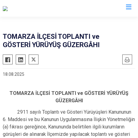
Kayseri
TOMARZA İLÇESİ TOPLANTI ve
GÖSTERİ YÜRÜYÜŞ GÜZERGÂHI
Akkışla
Özvatan
Bünyan
Pınarbaşı
Develi
Sarıoğlan
18.08.2025
Felahiye
Sarız
Hacılar
Talas
TOMARZA İLÇESİ TOPLANTI ve GÖSTERİ YÜRÜYÜŞ
İncesu
Tomarza
GÜZERGÂHI
Kocasinan
Yahyalı
2911 sayılı Toplantı ve Gösteri Yürüyüşleri Kanununun
Melikgazi
Yeşilhisar
6. Maddesi ve bu Kanunun Uygulanmasına İlişkin Yönetmeliğin
(a) fıkrası gereğince, Kanununda belirtilen ilgili kurumların
görüşleri de alınarak İlçemizde yapılacak toplantı ve gösteri