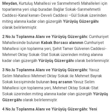
Meydan
, Kurtuluş Mahallesi ve Sarımehmetli Mahalleleri için
toparlanma yeri olup buradan Bağlar Sokak-Sarımehmetli
Caddesi-Kanal kenarı-Develi Caddesi –Gül Sokak üzerinden
miting alanına kadar olan güzergâh
Yürüyüş Güzergâhı
olarak belirlenmiştir.
2 No.lu Toplanma Alanı ve Yürüyüş Güzergâhı:
Cumhuriyet
Mahallesinde bulunan
Kabak Borsası alanının
Cumhuriyet
Mahallesi için toplanma yeri, Şehit Tamer Gülveren Caddesi-
Mehmet Oktay Sokak-Stat Sokak üzerinden miting alanına
kadar olan güzergâh
Yürüyüş Güzergâhı
olarak belirlenmiştir.
3 No.lu Toplanma Alanı ve Yürüyüş Güzergâhı:
Yavuz
Selim Mahallesi Mehmet Oktay Sokak ile Mehmet Bayrak
Sokak kesişiminde bulunan
boş arsanın
Yavuz Selim
Mahallesi için toplanma yeri, Mehmet Oktay Sokak-Stat
Sokak üzerinden miting alanına kadar olan güzergâh
Yürüyüş
Güzergâhı
olarak belirlenmiştir.
4 No.lu Toplanma Alanı ve Yürüyüş Güzergâhı: Yeni